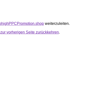
cktohighPPCPromotion.shop
weiterzuleiten.
u
zur vorherigen Seite zurückkehren
.