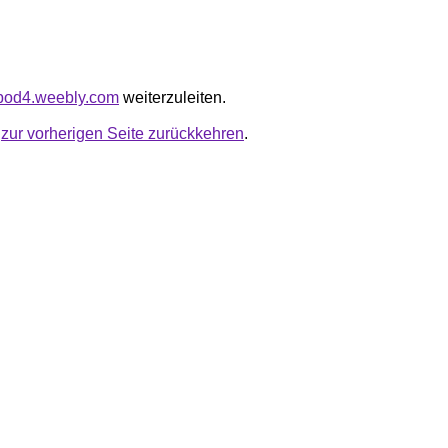
shpod4.weebly.com
weiterzuleiten.
u
zur vorherigen Seite zurückkehren
.