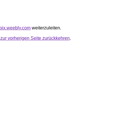
zopix.weebly.com
weiterzuleiten.
u
zur vorherigen Seite zurückkehren
.