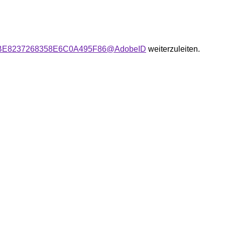
ser:CBE8237268358E6C0A495F86@AdobeID
weiterzuleiten.