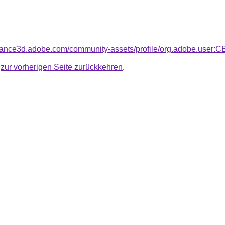
bstance3d.adobe.com/community-assets/profile/org.adobe.u
u
zur vorherigen Seite zurückkehren
.